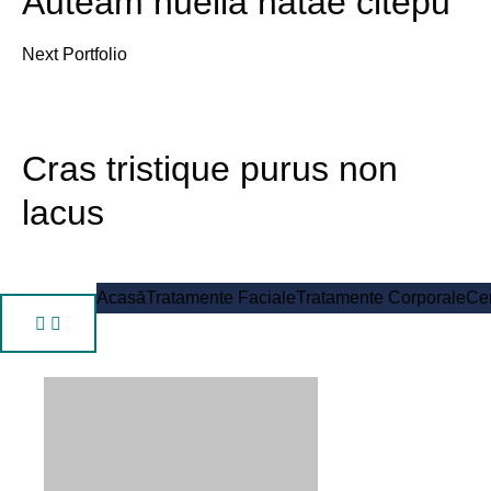
Auteam nuella natae citepu
Next Portfolio
Cras tristique purus non
lacus
Acasă
Tratamente Faciale
Tratamente Corporale
Cen