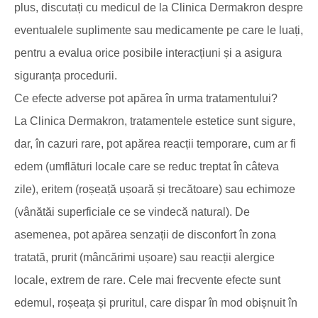
plus, discutați cu medicul de la Clinica Dermakron despre
eventualele suplimente sau medicamente pe care le luați,
pentru a evalua orice posibile interacțiuni și a asigura
siguranța procedurii.
Ce efecte adverse pot apărea în urma tratamentului?
La Clinica Dermakron, tratamentele estetice sunt sigure,
dar, în cazuri rare, pot apărea reacții temporare, cum ar fi
edem (umflături locale care se reduc treptat în câteva
zile), eritem (roșeață ușoară și trecătoare) sau echimoze
(vânătăi superficiale ce se vindecă natural). De
asemenea, pot apărea senzații de disconfort în zona
tratată, prurit (mâncărimi ușoare) sau reacții alergice
locale, extrem de rare. Cele mai frecvente efecte sunt
edemul, roșeața și pruritul, care dispar în mod obișnuit în