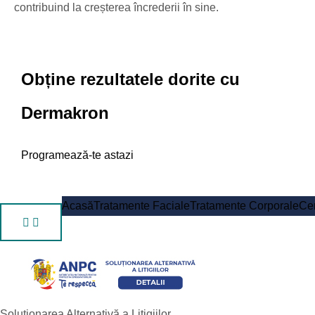
contribuind la creșterea încrederii în sine.
Obține rezultatele dorite cu
Dermakron
Programează-te astazi
Acasă
Tratamente Faciale
Tratamente Corporale
Cen
Soluționarea Alternativă a Litigiilor