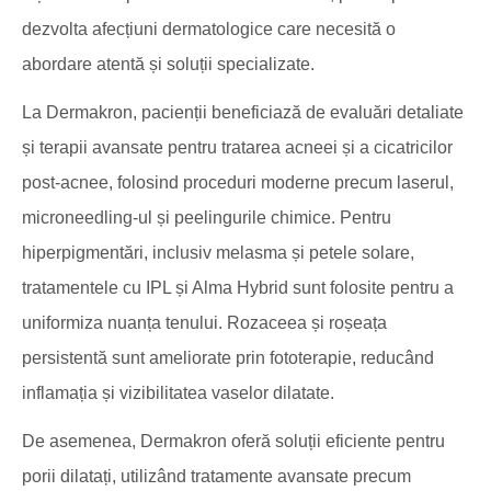
dezvolta afecțiuni dermatologice care necesită o
abordare atentă și soluții specializate.
La Dermakron, pacienții beneficiază de evaluări detaliate
și terapii avansate pentru tratarea acneei și a cicatricilor
post-acnee, folosind proceduri moderne precum laserul,
microneedling-ul și peelingurile chimice. Pentru
hiperpigmentări, inclusiv melasma și petele solare,
tratamentele cu IPL și Alma Hybrid sunt folosite pentru a
uniformiza nuanța tenului. Rozaceea și roșeața
persistentă sunt ameliorate prin fototerapie, reducând
inflamația și vizibilitatea vaselor dilatate.
De asemenea, Dermakron oferă soluții eficiente pentru
porii dilatați, utilizând tratamente avansate precum