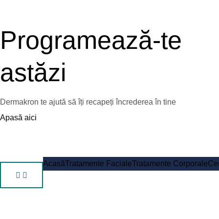
Programează-te
astăzi
Dermakron te ajută să îți recapeți încrederea în tine
Apasă aici
Acasă
Tratamente Faciale
Tratamente Corporale
Cen