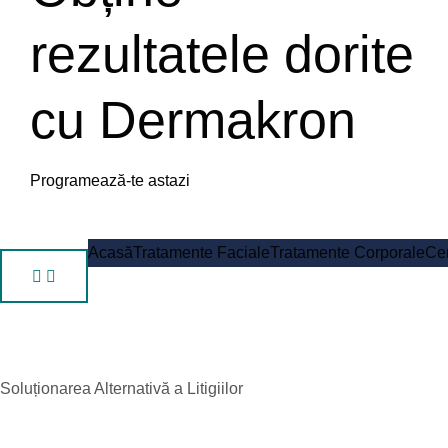
rezultatele dorite
cu Dermakron
Programează-te astazi
Acasă
Tratamente Faciale
Tratamente Corporale
Cen
Soluționarea Alternativă a Litigiilor