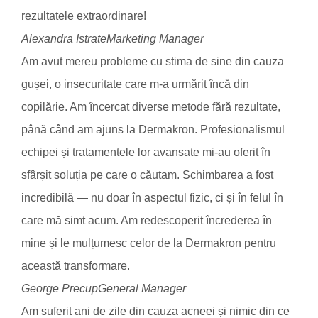
rezultatele extraordinare!
Alexandra Istrate
Marketing Manager
Am avut mereu probleme cu stima de sine din cauza
gușei, o insecuritate care m-a urmărit încă din
copilărie. Am încercat diverse metode fără rezultate,
până când am ajuns la Dermakron. Profesionalismul
echipei și tratamentele lor avansate mi-au oferit în
sfârșit soluția pe care o căutam. Schimbarea a fost
incredibilă — nu doar în aspectul fizic, ci și în felul în
care mă simt acum. Am redescoperit încrederea în
mine și le mulțumesc celor de la Dermakron pentru
această transformare.
George Precup
General Manager
Am suferit ani de zile din cauza acneei și nimic din ce