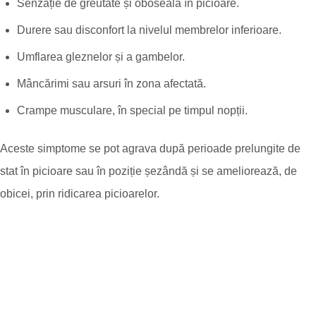
Senzație de greutate și oboseală în picioare.
Durere sau disconfort la nivelul membrelor inferioare.
Umflarea gleznelor și a gambelor.
Mâncărimi sau arsuri în zona afectată.
Crampe musculare, în special pe timpul nopții.
Aceste simptome se pot agrava după perioade prelungite de
stat în picioare sau în poziție șezândă și se ameliorează, de
obicei, prin ridicarea picioarelor.