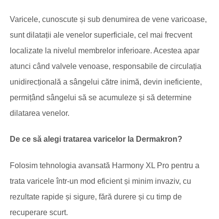
Varicele, cunoscute și sub denumirea de vene varicoase,
sunt dilatații ale venelor superficiale, cel mai frecvent
localizate la nivelul membrelor inferioare. Acestea apar
atunci când valvele venoase, responsabile de circulația
unidirecțională a sângelui către inimă, devin ineficiente,
permițând sângelui să se acumuleze și să determine
dilatarea venelor.
De ce să alegi tratarea varicelor la Dermakron?
Folosim tehnologia avansată Harmony XL Pro pentru a
trata varicele într-un mod eficient și minim invaziv, cu
rezultate rapide și sigure, fără durere și cu timp de
recuperare scurt.