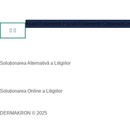
Acasă
Tratamente Faciale
Tratamente Corporale
Cen
Soluționarea Alternativă a Litigiilor
Soluționarea Online a Litigiilor
DERMAKRON © 2025