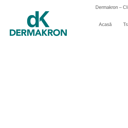
Dermakron – Cli
Acasă
Tr