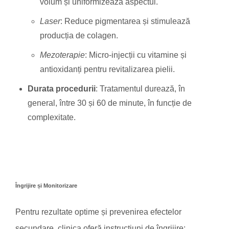
volum și uniformizează aspectul.
Laser
: Reduce pigmentarea și stimulează
producția de colagen.
Mezoterapie
: Micro-injecții cu vitamine și
antioxidanți pentru revitalizarea pielii.
Durata procedurii
: Tratamentul durează, în
general, între 30 și 60 de minute, în funcție de
complexitate.
Îngrijire și Monitorizare
Pentru rezultate optime și prevenirea efectelor
secundare, clinica oferă instrucțiuni de îngrijire: