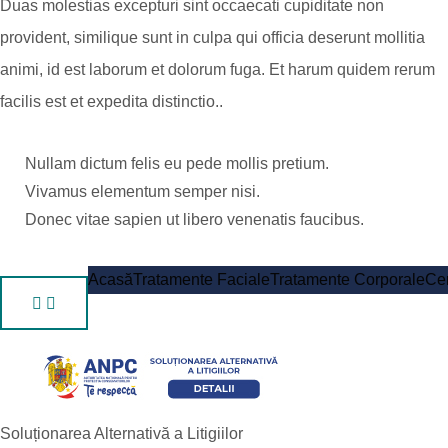
Duas molestias excepturi sint occaecati cupiditate non
provident, similique sunt in culpa qui officia deserunt mollitia
animi, id est laborum et dolorum fuga. Et harum quidem rerum
facilis est et expedita distinctio..
Nullam dictum felis eu pede mollis pretium.
Vivamus elementum semper nisi.
Donec vitae sapien ut libero venenatis faucibus.
Acasă
Tratamente Faciale
Tratamente Corporale
Cen
Soluționarea Alternativă a Litigiilor