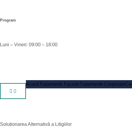
Program
Luni – Vineri: 09:00 – 18:00
Acasă
Tratamente Faciale
Tratamente Corporale
Cen
Soluționarea Alternativă a Litigiilor